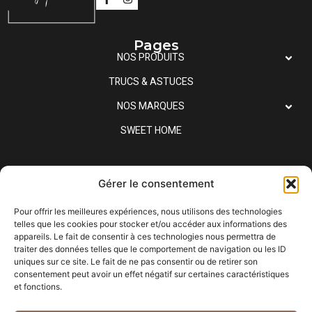
Pages
NOS PRODUITS
TRUCS & ASTUCES
NOS MARQUES
SWEET HOME
Informations
Gérer le consentement
Email
sweethometahiti@outlook.fr
Pour offrir les meilleures expériences, nous utilisons des technologies
Localisation
Tahiti - Papeete
telles que les cookies pour stocker et/ou accéder aux informations des
appareils. Le fait de consentir à ces technologies nous permettra de
traiter des données telles que le comportement de navigation ou les ID
Souscrire à notre Newsletter
uniques sur ce site. Le fait de ne pas consentir ou de retirer son
consentement peut avoir un effet négatif sur certaines caractéristiques
et fonctions.