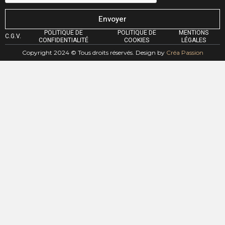
Envoyer
POLITIQUE DE
POLITIQUE DE
MENTIONS
C.G.V.
CONFIDENTIALITÉ
COOKIES
LÉGALES
Copyright 2024 © Tous droits réservés. Design by
Créa Passion