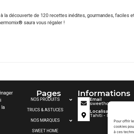
z à la découverte de 120 recettes inédites, gourmandes, faciles
hermomix® saura vous régaler !
Pages
Informations
énager
NOS PRODUITS
i
Email
sweethometahiti@ou
 la
TRUCS & ASTUCES
Localisation
Tahiti - Papeete
NOS MARQUES
Pour offrir 
cookies pour
SWEET HOME
à ces techn