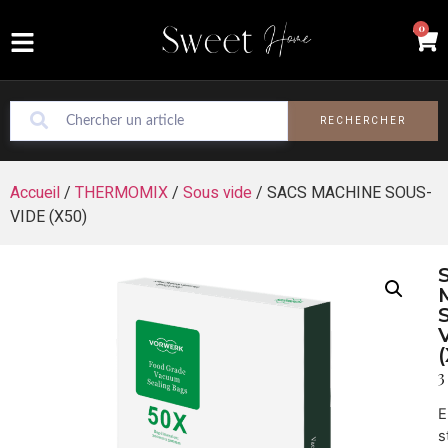
0
RECHERCHER
Accueil
/
THERMOMIX
/
Sous vide
/ SACS MACHINE SOUS-
VIDE (X50)
3
E
s