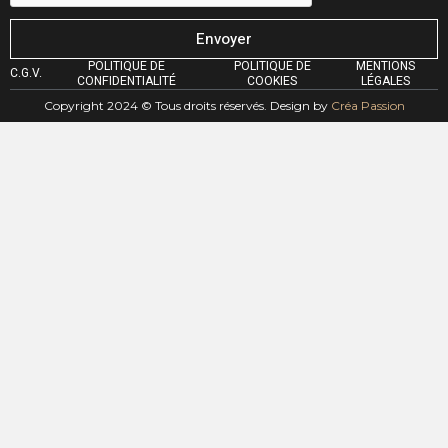
Envoyer
POLITIQUE DE
POLITIQUE DE
MENTIONS
C.G.V.
CONFIDENTIALITÉ
COOKIES
LÉGALES
Copyright 2024 © Tous droits réservés. Design by
Créa Passion